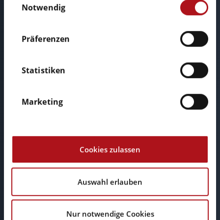
Notwendig
Nutzung der Dienste gesammelt haben.
Präferenzen
Rufen Sie uns an:
Statistiken
Telefon: +49 611 34 11 95 72
Marketing
Cookies zulassen
Auswahl erlauben
E-Mail
Nur notwendige Cookies
info@browserwerk.de