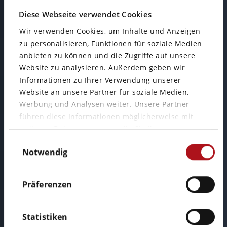
Diese Webseite verwendet Cookies
Büro Wiesbaden
Wir verwenden Cookies, um Inhalte und Anzeigen
zu personalisieren, Funktionen für soziale Medien
anbieten zu können und die Zugriffe auf unsere
Mainzer Straße 75
Website zu analysieren. Außerdem geben wir
65189 Wiesbaden
Informationen zu Ihrer Verwendung unserer
Website an unsere Partner für soziale Medien,
Werbung und Analysen weiter. Unsere Partner
führen diese Informationen möglicherweise mit
weiteren Daten zusammen, die Sie ihnen
Einwilligungsauswahl
bereitgestellt haben oder die sie im Rahmen Ihrer
Notwendig
Nutzung der Dienste gesammelt haben.
Präferenzen
Rufen Sie uns an:
Statistiken
Telefon: +49 611 34 11 95 72