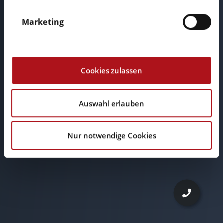
Marketing
Cookies zulassen
Auswahl erlauben
E-Mail
Nur notwendige Cookies
info@browserwerk.de