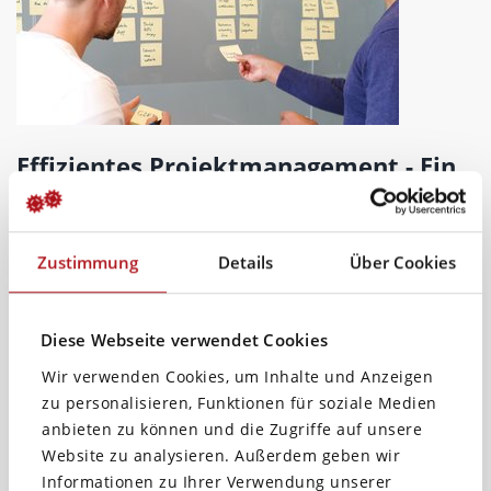
Effizientes Projektmanagement - Ein
Leitfaden für CDOs, CIOs und CMOs
Während bei der Bewältigung von Herausforderungen
Zustimmung
Details
Über Cookies
in Zeiten von Digitaler Transformation, New Work,
Remote Leadership und hybridem Arbeiten einige
Diese Webseite verwendet Cookies
Unternehmen Erfolgseinbußen…
Wir verwenden Cookies, um Inhalte und Anzeigen
zu personalisieren, Funktionen für soziale Medien
anbieten zu können und die Zugriffe auf unsere
Website zu analysieren. Außerdem geben wir
Informationen zu Ihrer Verwendung unserer