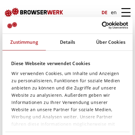
en
DE
Zustimmung
Details
Über Cookies
Diese Webseite verwendet Cookies
Wir verwenden Cookies, um Inhalte und Anzeigen
zu personalisieren, Funktionen für soziale Medien
anbieten zu können und die Zugriffe auf unsere
Danke für Dein
Website zu analysieren. Außerdem geben wir
Informationen zu Ihrer Verwendung unserer
Interesse und
Website an unsere Partner für soziale Medien,
Werbung und Analysen weiter. Unsere Partner
willkommen beim OMT-
führen diese Informationen möglicherweise mit
weiteren Daten zusammen, die Sie ihnen