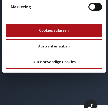
Marketing
Cookies zulassen
Auswahl erlauben
E-Mail
Nur notwendige Cookies
info@browserwerk.de