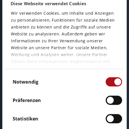
Diese Webseite verwendet Cookies
Büro Wiesbaden
Wir verwenden Cookies, um Inhalte und Anzeigen
zu personalisieren, Funktionen für soziale Medien
anbieten zu können und die Zugriffe auf unsere
Mainzer Straße 75
Website zu analysieren. Außerdem geben wir
65189 Wiesbaden
Informationen zu Ihrer Verwendung unserer
Website an unsere Partner für soziale Medien,
Werbung und Analysen weiter. Unsere Partner
führen diese Informationen möglicherweise mit
weiteren Daten zusammen, die Sie ihnen
Einwilligungsauswahl
bereitgestellt haben oder die sie im Rahmen Ihrer
Notwendig
Nutzung der Dienste gesammelt haben.
Präferenzen
Rufen Sie uns an:
Statistiken
Telefon: +49 611 34 11 95 72