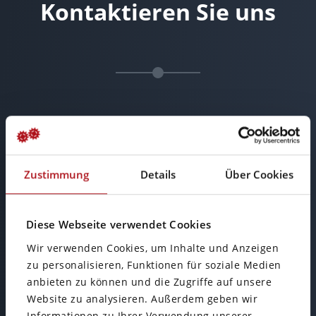
Kontaktieren Sie uns
Zustimmung
Details
Über Cookies
Diese Webseite verwendet Cookies
Büro Wiesbaden
Wir verwenden Cookies, um Inhalte und Anzeigen
zu personalisieren, Funktionen für soziale Medien
anbieten zu können und die Zugriffe auf unsere
Mainzer Straße 75
Website zu analysieren. Außerdem geben wir
65189 Wiesbaden
Informationen zu Ihrer Verwendung unserer