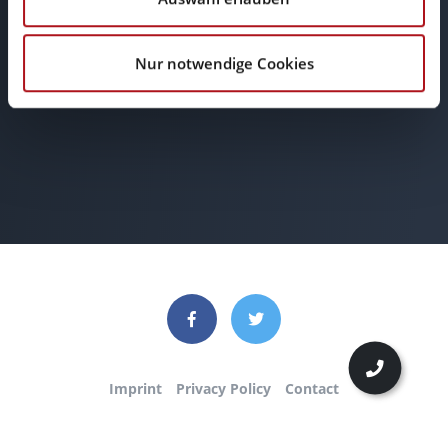
E-Mail
Nur notwendige Cookies
info@browserwerk.de
Imprint
Privacy Policy
Contact