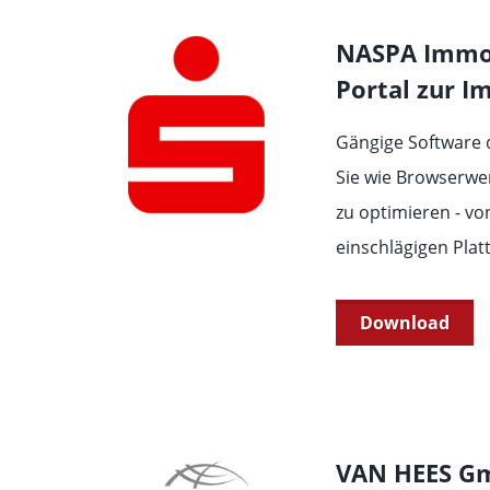
NASPA Immob
Portal zur 
Gängige Software d
Sie wie Browserwe
zu optimieren - von
einschlägigen Plat
Download
VAN HEES Gm