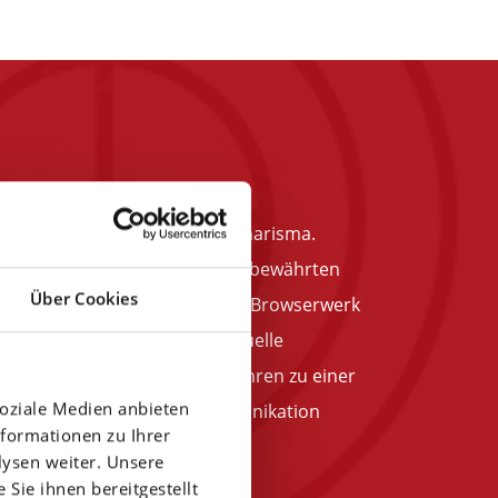
 Anwesenheit und Präsenz? Charisma.
 erschaffen und erhalten. Mit bewährten
Über Cookies
 zu mehr digitalem Wachstum. Browserwerk
tung auf Augenhöhe & individuelle
zesse nach Scrum & Kanban führen zu einer
soziale Medien anbieten
d einem Höchstmaß an Kommunikation
formationen zu Ihrer
ektlaufzeit.
ysen weiter. Unsere
Sie ihnen bereitgestellt