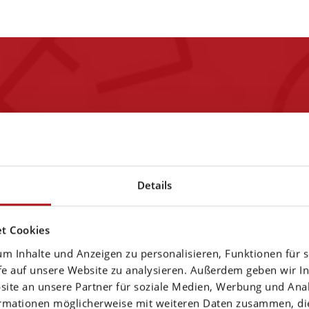
 things
Der Unterschied zwischen
Gemeinsam digitale Werte
Details
 Digital
Methoden inspirieren wir
liefert Unternehmen Bera
t Cookies
World
Lösungen. Die agilen Pro
m Inhalte und Anzeigen zu personalisieren, Funktionen für 
schnellen Umsetzung un
fe auf unsere Website zu analysieren. Außerdem geben wir In
während der gesamten Proj
te an unsere Partner für soziale Medien, Werbung und Anal
ormationen möglicherweise mit weiteren Daten zusammen, die 