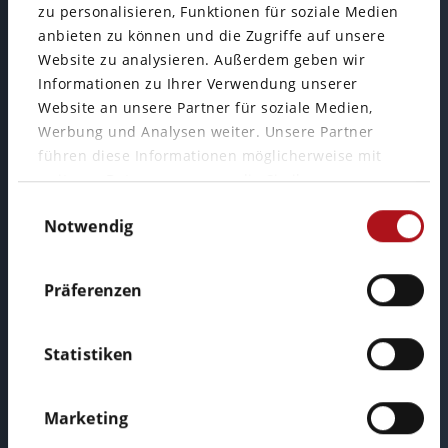
zu personalisieren, Funktionen für soziale Medien
anbieten zu können und die Zugriffe auf unsere
Mainzer Straße 75
Website zu analysieren. Außerdem geben wir
65189 Wiesbaden
Informationen zu Ihrer Verwendung unserer
Website an unsere Partner für soziale Medien,
Werbung und Analysen weiter. Unsere Partner
führen diese Informationen möglicherweise mit
weiteren Daten zusammen, die Sie ihnen
Einwilligungsauswahl
bereitgestellt haben oder die sie im Rahmen Ihrer
Notwendig
Nutzung der Dienste gesammelt haben.
Präferenzen
Call us:
Statistiken
Telefon: +49 611 34 11 95 72
Marketing