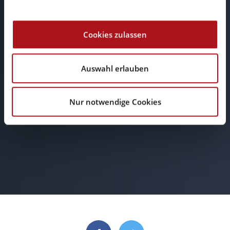
Cookies zulassen
Auswahl erlauben
E-Mail
Nur notwendige Cookies
info@browserwerk.de